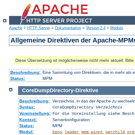
Apache
>
HTTP-Server
>
Dokumentation
>
Version 2.4
>
Module
Allgemeine Direktiven der Apache-MPM
Diese Übersetzung ist möglicherweise nicht mehr aktuell. Bitt
Beschreibung:
Eine Sammlung von Direktiven, die in mehr als 
Status:
MPM
CoreDumpDirectory
-
Direktive
Beschreibung:
Verzeichnis, in das der Apache zu wechseln
Syntax:
CoreDumpDirectory
Verzeichnis
Voreinstellung:
Für die Voreinstellung siehe Besch
Kontext:
Serverkonfiguration
Status:
MPM
Modul:
,
,
,
,
beos
leader
mpm_winnt
perchild
pre