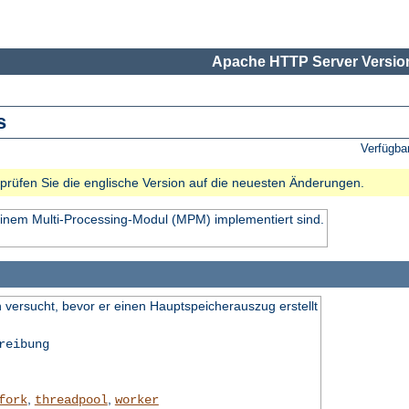
Apache HTTP Server Version
s
Verfügba
e prüfen Sie die englische Version auf die neuesten Änderungen.
einem Multi-Processing-Modul (MPM) implementiert sind.
 versucht, bevor er einen Hauptspeicherauszug erstellt
reibung
,
,
fork
threadpool
worker