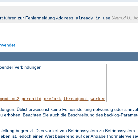
ort führen zur Fehlermeldung
(
Anm.d.Ü.:
Ad
Address already in use
erwendet
bender Verbindungen
,
,
,
,
mpmt_os2
perchild
prefork
threadpool
worker
gen. Üblicherweise ist keine Feineinstellung notwendig oder sinnvol
zu erhöhen. Beachten Sie auch die Beschreibung des backlog-Paramet
stellung begrenzt. Dies variiert von Betriebssystem zu Betriebssystem.
eben ist, jedoch einen Wert basierend auf der Angabe (normalerweisew