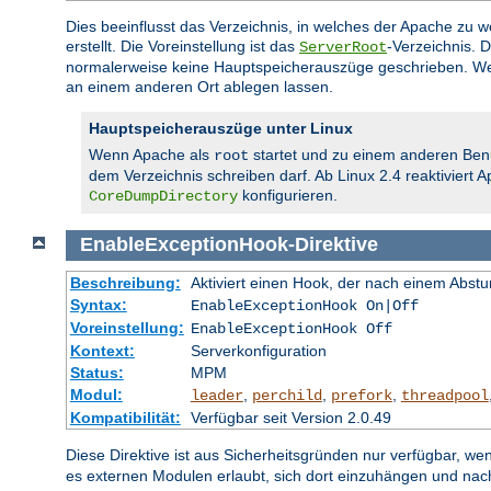
Dies beeinflusst das Verzeichnis, in welches der Apache zu
erstellt. Die Voreinstellung ist das
-Verzeichnis. 
ServerRoot
normalerweise keine Hauptspeicherauszüge geschrieben. We
an einem anderen Ort ablegen lassen.
Hauptspeicherauszüge unter Linux
Wenn Apache als
startet und zu einem anderen Ben
root
dem Verzeichnis schreiben darf. Ab Linux 2.4 reaktiviert
konfigurieren.
CoreDumpDirectory
EnableExceptionHook
-
Direktive
Beschreibung:
Aktiviert einen Hook, der nach einem Abs
Syntax:
EnableExceptionHook On|Off
Voreinstellung:
EnableExceptionHook Off
Kontext:
Serverkonfiguration
Status:
MPM
Modul:
,
,
,
leader
perchild
prefork
threadpool
Kompatibilität:
Verfügbar seit Version 2.0.49
Diese Direktive ist aus Sicherheitsgründen nur verfügbar, we
es externen Modulen erlaubt, sich dort einzuhängen und na