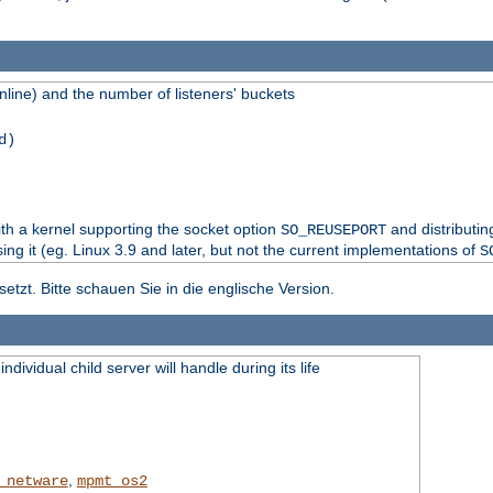
line) and the number of listeners' buckets
d)
th a kernel supporting the socket option
and distributi
SO_REUSEPORT
sing it (eg. Linux 3.9 and later, but not the current implementations of
S
tzt. Bitte schauen Sie in die englische Version.
dividual child server will handle during its life
,
_netware
mpmt_os2