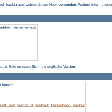
, welche diesen Hook verwenden. Weitere Informationen 
od_backtrace
hutdown server will exit.
tzt. Bitte schauen Sie in die englische Version.
r lauscht
,
,
,
,
mpmt_os2
perchild
prefork
threadpool
worker