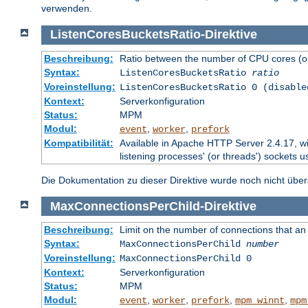
verwenden.
ListenCoresBucketsRatio
-
Direktive
Beschreibung:
Ratio between the number of CPU cores (on
Syntax:
ListenCoresBucketsRatio
ratio
Voreinstellung:
ListenCoresBucketsRatio 0 (disable
Kontext:
Serverkonfiguration
Status:
MPM
Modul:
,
,
event
worker
prefork
Kompatibilität:
Available in Apache HTTP Server 2.4.17, wi
listening processes' (or threads') sockets u
Die Dokumentation zu dieser Direktive wurde noch nicht überse
MaxConnectionsPerChild
-
Direktive
Beschreibung:
Limit on the number of connections that an in
Syntax:
MaxConnectionsPerChild
number
Voreinstellung:
MaxConnectionsPerChild 0
Kontext:
Serverkonfiguration
Status:
MPM
Modul:
,
,
,
,
event
worker
prefork
mpm_winnt
mpm