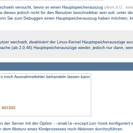
 wechseln versucht, bevor er einen Hauptspeicherauszug
(
Anm.d.Ü.:
ein
Da dieses jedoch nicht für den Benutzer beschreibbar sein soll, unter d
nn Sie zum Debuggen einen Hauptspeicherauszug haben möchten, könn
utzer wechselt,
deaktiviert
der Linux-Kernel Hauptspeicherauszüge auc
 Apache (ab 2.0.46) Hauptspeicherauszüge wieder, jedoch nur dann, wenn
turz noch Ausnahmefehler behandeln lassen kann
,
worker
nn der Server mit der Option
konfiguriert 
--enable-exception-hook
ch dem Absturz eines Kindprozesses noch Aktionen durchzuführen.