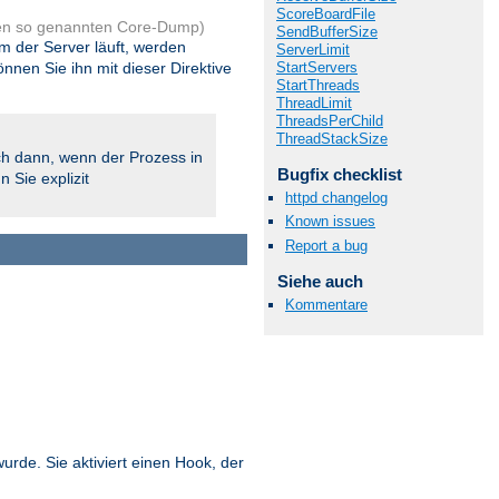
ScoreBoardFile
en so genannten Core-Dump)
SendBufferSize
em der Server läuft, werden
ServerLimit
en Sie ihn mit dieser Direktive
StartServers
StartThreads
ThreadLimit
ThreadsPerChild
ThreadStackSize
h dann, wenn der Prozess in
Bugfix checklist
 Sie explizit
httpd changelog
Known issues
Report a bug
Siehe auch
Kommentare
wurde. Sie aktiviert einen Hook, der