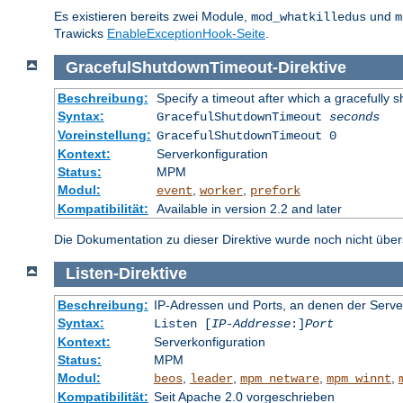
Es existieren bereits zwei Module,
und
mod_whatkilledus
m
Trawicks
EnableExceptionHook-Seite
.
GracefulShutdownTimeout
-
Direktive
Beschreibung:
Specify a timeout after which a gracefully s
Syntax:
GracefulShutdownTimeout
seconds
Voreinstellung:
GracefulShutdownTimeout 0
Kontext:
Serverkonfiguration
Status:
MPM
Modul:
,
,
event
worker
prefork
Kompatibilität:
Available in version 2.2 and later
Die Dokumentation zu dieser Direktive wurde noch nicht überse
Listen
-
Direktive
Beschreibung:
IP-Adressen und Ports, an denen der Serve
Syntax:
Listen [
IP-Addresse
:]
Port
Kontext:
Serverkonfiguration
Status:
MPM
Modul:
,
,
,
,
beos
leader
mpm_netware
mpm_winnt
Kompatibilität:
Seit Apache 2.0 vorgeschrieben