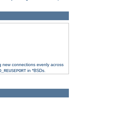
ng new connections evenly across
in *BSDs.
O_REUSEPORT