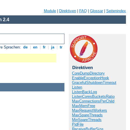
Module
|
Direktiven
|
FAQ
|
Glossar
|
Seitenindex
 2.4
re Sprachen:
de
|
en
|
fr
|
ja
|
tr
Direktiven
CoreDumpDirectory
EnableExceptionHook
GracefulShutdownTimeout
Listen
ListenBackLog
ListenCoresBucketsRatio
MaxConnectionsPerChild
MaxMemFree
MaxRequestWorkers
MaxSpareThreads
MinSpareThreads
PidFile
ReceiveBufferSize