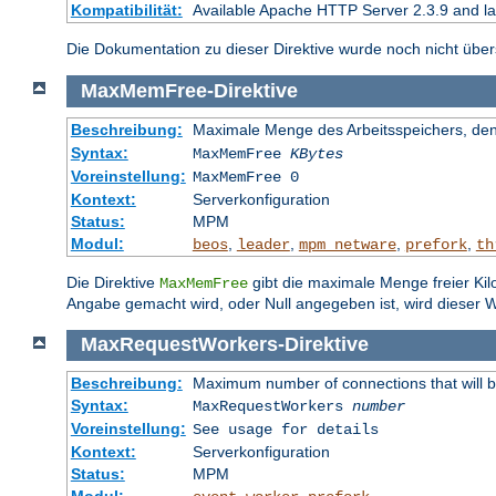
Kompatibilität:
Available Apache HTTP Server 2.3.9 and l
Die Dokumentation zu dieser Direktive wurde noch nicht überse
MaxMemFree
-
Direktive
Beschreibung:
Maximale Menge des Arbeitsspeichers, den 
Syntax:
MaxMemFree
KBytes
Voreinstellung:
MaxMemFree 0
Kontext:
Serverkonfiguration
Status:
MPM
Modul:
,
,
,
,
beos
leader
mpm_netware
prefork
th
Die Direktive
gibt die maximale Menge freier Kil
MaxMemFree
Angabe gemacht wird, oder Null angegeben ist, wird dieser W
MaxRequestWorkers
-
Direktive
Beschreibung:
Maximum number of connections that will 
Syntax:
MaxRequestWorkers
number
Voreinstellung:
See usage for details
Kontext:
Serverkonfiguration
Status:
MPM
Modul:
,
,