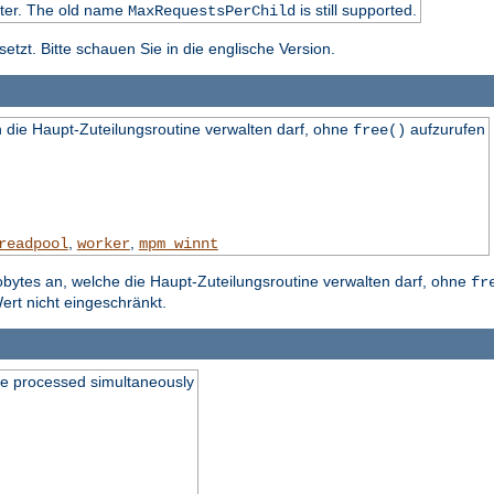
ater. The old name
is still supported.
MaxRequestsPerChild
tzt. Bitte schauen Sie in die englische Version.
die Haupt-Zuteilungsroutine verwalten darf, ohne
aufzurufen
free()
,
,
readpool
worker
mpm_winnt
obytes an, welche die Haupt-Zuteilungsroutine verwalten darf, ohne
fr
ert nicht eingeschränkt.
be processed simultaneously