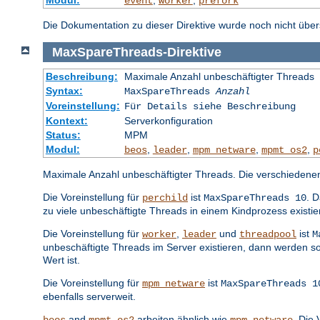
event
worker
prefork
Die Dokumentation zu dieser Direktive wurde noch nicht überse
MaxSpareThreads
-
Direktive
Beschreibung:
Maximale Anzahl unbeschäftigter Threads
Syntax:
MaxSpareThreads
Anzahl
Voreinstellung:
Für Details siehe Beschreibung
Kontext:
Serverkonfiguration
Status:
MPM
Modul:
,
,
,
,
beos
leader
mpm_netware
mpmt_os2
p
Maximale Anzahl unbeschäftigter Threads. Die verschiedene
Die Voreinstellung für
ist
. 
perchild
MaxSpareThreads 10
zu viele unbeschäftigte Threads in einem Kindprozess existi
Die Voreinstellung für
,
und
ist
worker
leader
threadpool
M
unbeschäftigte Threads im Server existieren, dann werden s
Wert ist.
Die Voreinstellung für
ist
mpm_netware
MaxSpareThreads 1
ebenfalls serverweit.
and
arbeiten ähnlich wie
. Die 